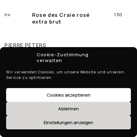
nv
Rose des Craie rosé
130
extra brut
PIERRE PETERS
Cookie-Zustimmung
verwalten
nv
Cuvée de reserve Blanc
130
de blancs brut
Wir verwenden Cookies, um unsere Website und unseren
Service zu optimieren.
nv
Blanc de blancs Grand
160
Cru extra brut
Cookies akzeptieren
Ablehnen
JACQUES SELOSSE
Einstellungen anzeigen
nv
Initial brut
350