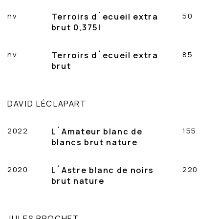
nv
Terroirs d´ecueil extra
50
brut 0,375l
nv
Terroirs d´ecueil extra
85
brut
DAVID LÉCLAPART
2022
L´Amateur blanc de
155
blancs brut nature
2020
L´Astre blanc de noirs
220
brut nature
JULES BROCHET