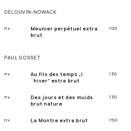
DELOUVIN-NOWACK
nv
Meunier perpétuel extra
100
brut
PAUL GOSSET
nv
Au fils des temps „l
130
´hiver“ extra brut
nv
Des jours et des muids
130
brut nature
nv
La Montre extra brut
150