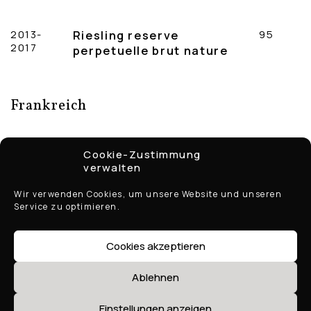
2013-
Riesling reserve
95
2017
perpetuelle brut nature
Frankreich
Cookie-Zustimmung
BRUNO BIENAIME, JURA
verwalten
Wir verwenden Cookies, um unsere Website und unseren
2022
Crémant – Bulle d‘
120
Service zu optimieren.
Amelie brut nature
Cookies akzeptieren
FRÉDÉRIC COSSARD, BOURGOGNE
Ablehnen
Einstellungen anzeigen
nv
Chassornade pétillant
80