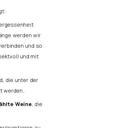
gt:
Vergessenheit
Gänge werden wir
verbinden und so
pektvoll und mit
d
, die unter der
t werden.
ählte Weine
, die
 präsentieren zu