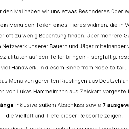
r den Mai haben wir uns etwas Besonderes überle
ein Menü den Teilen eines Tieres widmen, die in 
er oft zu wenig Beachtung finden. Über mehrere 
 Netzwerk unserer Bauern und Jäger miteinander 
ialitäten auf den Teller bringen – sorgfältig, res
viel Handwerk. In diesem Sinne from Nose to tail…
 das Menü von gereiften Rieslingen aus
Deutschlan
on von Lukas Hammelmann aus
Zeiskam
vorgestell
Gänge
inklusive süßem Abschluss sowie
7 ausgew
die Vielfalt und Tiefe dieser Rebsorte zeigen.
sehr darauf, euch im Isenhof eine neue Eventreihe