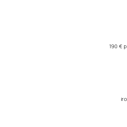
190 € 
ir