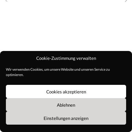
Cookie-Zustimmung verwalten
Wir verwenden Cookies, um unsere Website und unseren Service zu
optimieren.
Cookies akzeptieren
Ablehnen
AGB
Impressum
© Copyright 2021 Alle Rechte
Datenschutz
Einstellungen anzeigen
vorbehalten