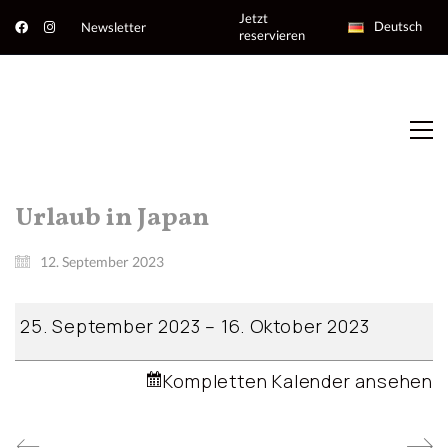
Jetzt
Deutsch
Newsletter
reservieren
Urlaub in Japan
12. September 2023
Urlaub
25. September 2023
–
16. Oktober 2023
in
Japan
Kompletten Kalender ansehen