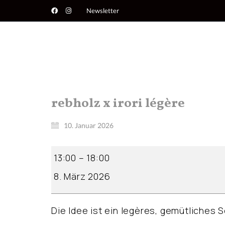
Newsletter
rebholz x irori légère
10. Januar 2026
rebholz
13:00
–
18:00
x
irori
8. März 2026
légère
Die Idee ist ein legères, gemütliches