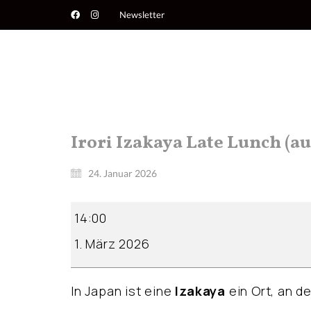
Newsletter
Irori Izakaya Late Lunch (a
24. Januar 2026
Irori
14:00
Izakaya
Late
1. März 2026
Lunch
(ausgebucht)
In Japan ist eine
Izakaya
ein Ort, an d