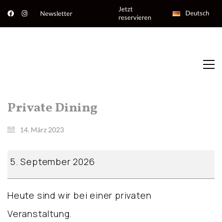
Jetzt
Deutsch
Newsletter
reservieren
Private Dining
14. März 2023
Private
5. September 2026
Dining
Heute sind wir bei einer privaten
Veranstaltung.