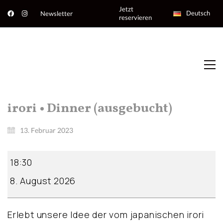
Jetzt
Deutsch
Newsletter
reservieren
irori • Dinner (ausgebucht)
13. Februar 2023
irori
18:30
•
Dinner
8. August 2026
(ausgebucht)
Erlebt unsere Idee der vom japanischen irori